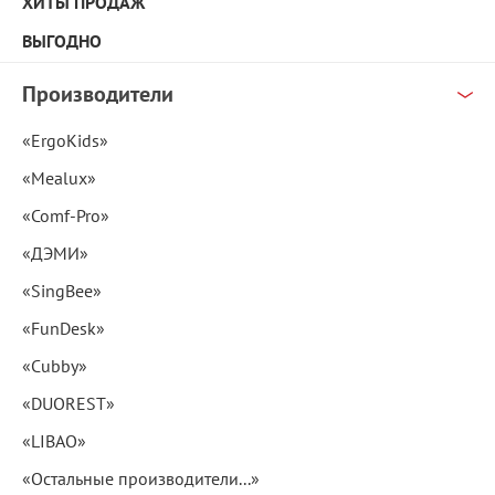
ХИТЫ ПРОДАЖ
ВЫГОДНО
Производители
«ErgoKids»
«Mealux»
«Comf-Pro»
«ДЭМИ»
«SingBee»
«FunDesk»
«Cubby»
«DUOREST»
«LIBAO»
«Остальные производители...»