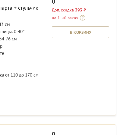
0
парта + стульчик
Доп. скидка
393 ₽
на 1-ый заказ
43 см
шницы: 0-40°
В КОРЗИНУ
54-76 см
р
те
а от 110 до 170 см
0