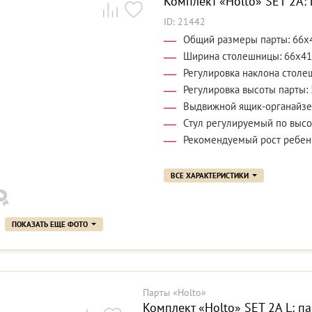
Комплект «Holto» SET 2A: 
ID: 21442
Общий размеры парты: 66x
Ширина столешницы: 66x41
Регулировка наклона столе
Регулировка высоты парты: 
Выдвижной ящик-органайзе
Стул регулируемый по высо
Рекомендуемый рост ребенк
ВСЕ ХАРАКТЕРИСТИКИ
ПОКАЗАТЬ ЕЩЕ ФОТО
Парты «Holto»
Комплект «Holto» SET 2A L: па