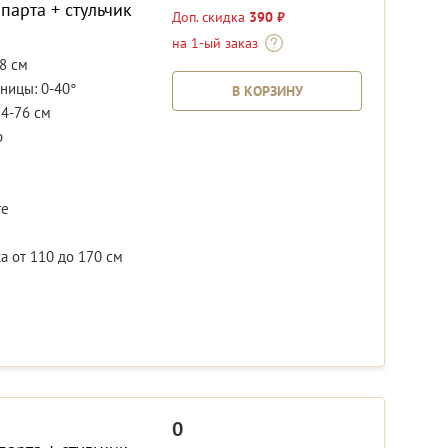
парта + стульчик
Доп. скидка
390 ₽
на 1-ый заказ
8 см
ницы: 0-40°
В КОРЗИНУ
54-76 см
р
те
 от 110 до 170 см
0