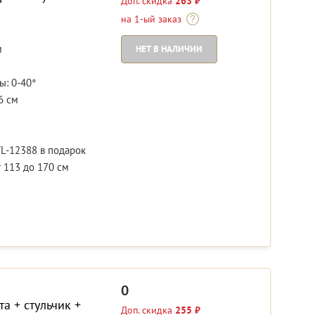
Доп. скидка
263 ₽
на 1-ый заказ
м
НЕТ В НАЛИЧИИ
ы: 0-40°
6 см
TL-12388 в подарок
 113 до 170 см
0
та + стульчик +
Доп. скидка
255 ₽