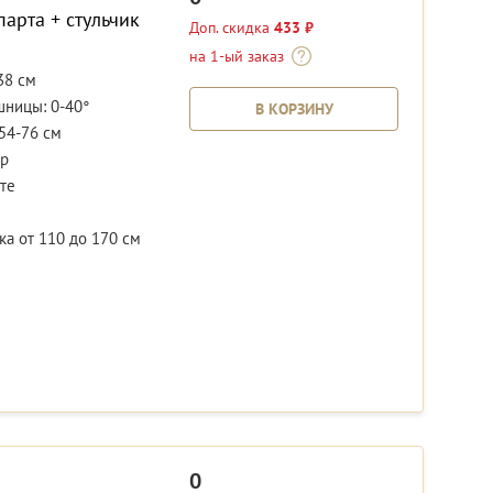
парта + стульчик
Доп. скидка
433 ₽
на 1-ый заказ
38 см
шницы: 0-40°
В КОРЗИНУ
54-76 см
р
те
а от 110 до 170 см
0