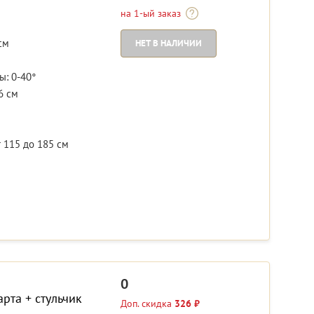
на 1-ый заказ
см
НЕТ В НАЛИЧИИ
м
ы: 0-40°
6 см
 115 до 185 см
0
арта + стульчик
Доп. скидка
326 ₽