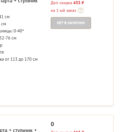
парта + стульчик
Доп. скидка
433 ₽
на 1-ый заказ
41 см
НЕТ В НАЛИЧИИ
 см
шницы: 0-40°
52-76 см
р
те
а от 113 до 170 см
0
рта + стульчик +