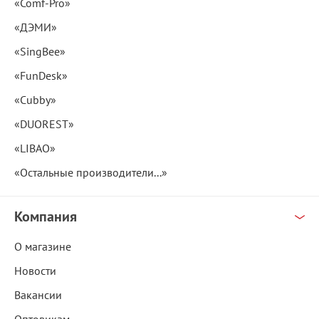
«Comf-Pro»
«ДЭМИ»
«SingBee»
«FunDesk»
«Cubby»
«DUOREST»
«LIBAO»
«Остальные производители...»
Компания
О магазине
Новости
Вакансии