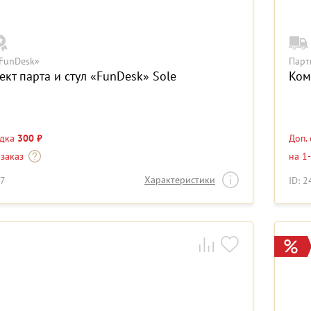
FunDesk»
Парт
кт парта и стул «FunDesk» Sole
Ком
идка
300 ₽
Доп.
 заказ
на 1
Характеристики
17
ID: 