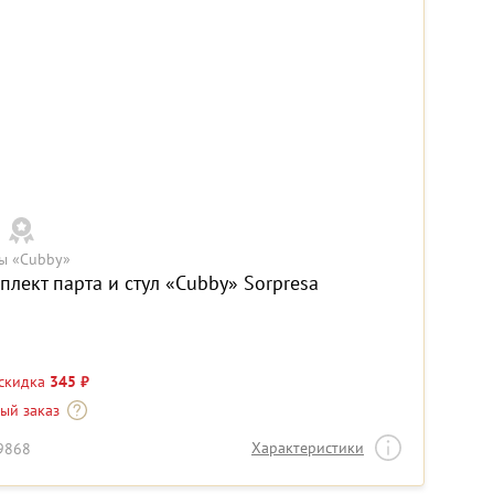
ы «Cubby»
плект парта и стул «Cubby» Sorpresa
 скидка
345 ₽
-ый заказ
Характеристики
19868