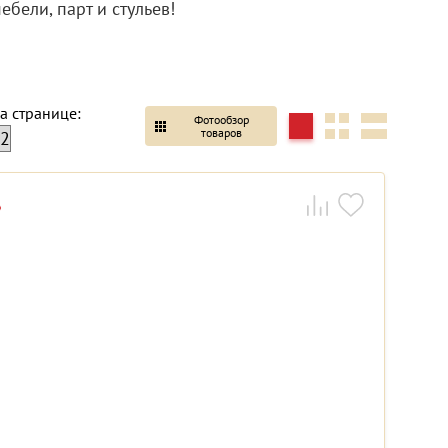
бели, парт и стульев!
а странице:
Фотообзор
товаров