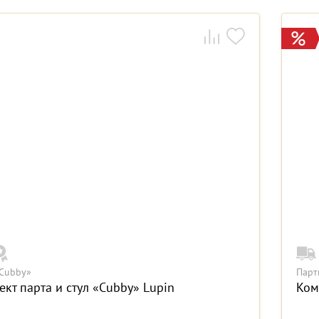
Cubby»
Парт
кт парта и стул «Cubby» Lupin
Ком