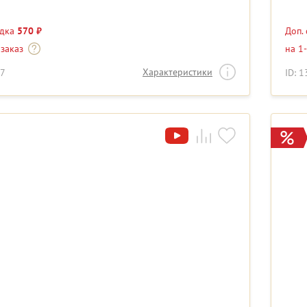
идка
570 ₽
Доп.
 заказ
на 1
Характеристики
47
ID: 