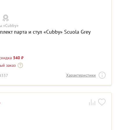
ы «Cubby»
плект парта и стул «Cubby» Scuola Grey
 скидка
540 ₽
-ый заказ
Характеристики
24337