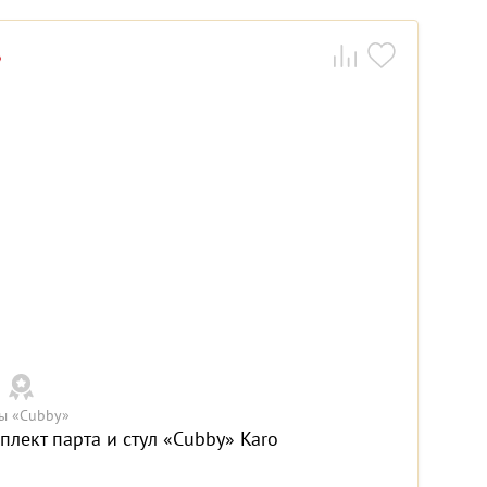
ы «Cubby»
плект парта и стул «Cubby» Karo