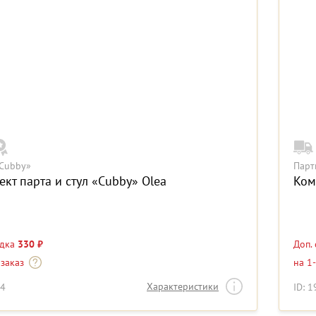
Cubby»
Парт
кт парта и стул «Cubby» Olea
Ком
идка
330 ₽
Доп.
 заказ
на 1
Характеристики
64
ID: 