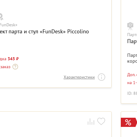
FunDesk»
кт парта и стул «FunDesk» Piccolino
Парт
Пар
Парт
идка
345 ₽
коро
 заказ
Доп.
Характеристики
на 1
ID: 