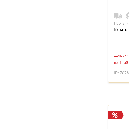
Парты «
Компле
Доп. ск
на 1-ый
ID: 7678