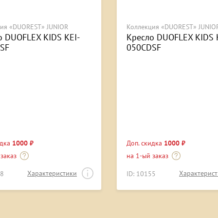
ия «DUOREST» JUNIOR
Коллекция «DUOREST» JUNIO
о DUOFLEX KIDS KEI-
Кресло DUOFLEX KIDS 
SF
050СDSF
идка
1000 ₽
Доп. скидка
1000 ₽
 заказ
на 1-ый заказ
Характеристики
Характерис
58
ID: 10155