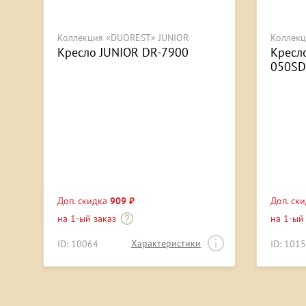
Коллекция «DUOREST» JUNIOR
Коллекц
Кресло JUNIOR DR-7900
Кресл
050SD
Доп. скидка
909 ₽
Доп. ск
на 1-ый заказ
на 1-ый
Характеристики
ID: 10064
ID: 101