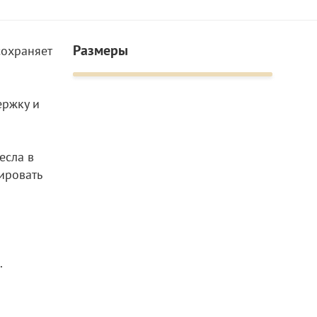
Размеры
сохраняет
ержку и
есла в
ировать
.