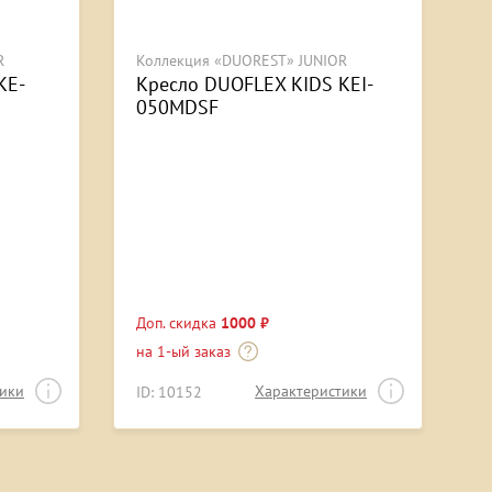
R
Коллекция «DUOREST» JUNIOR
KE-
Кресло DUOFLEX KIDS KEI-
050MDSF
Доп. скидка
1000 ₽
на 1-ый заказ
тики
Характеристики
ID: 10152